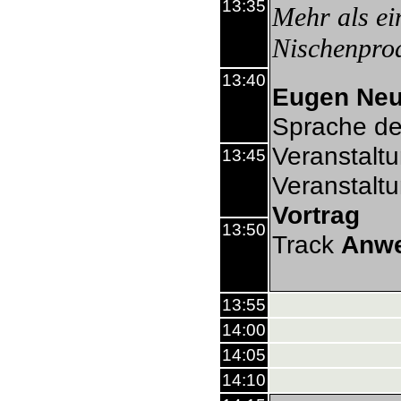
13:35
Mehr als ei
Nischenpro
13:40
Eugen Neu
Sprache de
Veranstalt
13:45
Veranstalt
Vortrag
13:50
Track
Anw
13:55
14:00
14:05
14:10