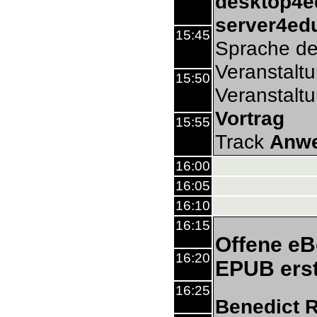
desktop4e
server4ed
15:45
Sprache de
Veranstalt
15:50
Veranstalt
Vortrag
15:55
Track
Anw
16:00
16:05
16:10
16:15
Offene eB
16:20
EPUB erst
16:25
Benedict 