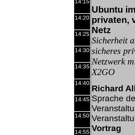
14:15
Ubuntu im
14:20
privaten, 
Netz
14:25
Sicherheit 
sicheres pri
14:30
Netzwerk m
14:35
X2GO
14:40
Richard Al
Sprache de
14:45
Veranstalt
14:50
Veranstalt
Vortrag
14:55