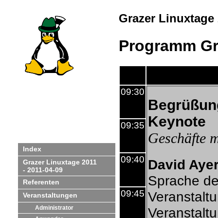
Grazer Linuxtage
Programm Gr
09:30
Begrüßun
Keynote
09:35
Geschäfte m
Index
09:40
David Aye
Grazer Linuxtage 2011
- 2011-04-09
Sprache de
Referenten
09:45
Veranstalt
Veranstaltungen
Administrator
Veranstalt