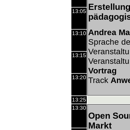
Erstellung
13:05
pädagogis
Andrea Ma
13:10
Sprache de
Veranstalt
13:15
Veranstalt
Vortrag
13:20
Track
Anw
13:25
13:30
Open Sour
Markt