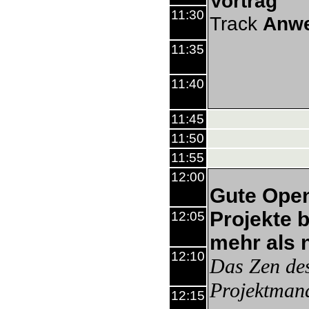
Vortrag
11:30
Track
Anw
11:35
11:40
11:45
11:50
11:55
12:00
Gute Ope
Projekte 
12:05
mehr als 
12:10
Das Zen de
Projektman
12:15