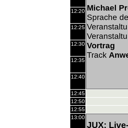
Michael P
12:20
Sprache de
Veranstalt
12:25
Veranstalt
12:30
Vortrag
Track
Anw
12:35
12:40
12:45
12:50
12:55
13:00
JUX: Live