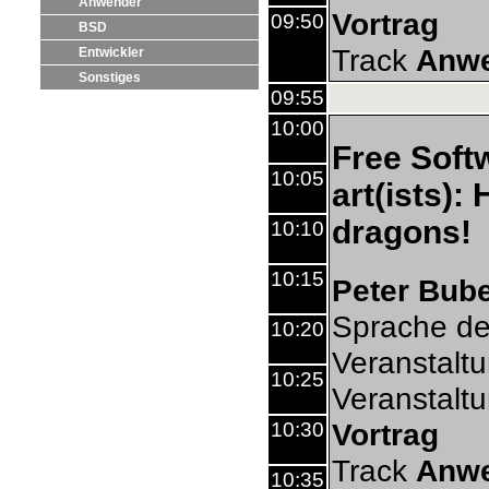
Anwender
Vortrag
09:50
BSD
Track
Anw
Entwickler
Sonstiges
09:55
10:00
Free Soft
10:05
art(ists):
dragons!
10:10
10:15
Peter Bube
Sprache de
10:20
Veranstalt
10:25
Veranstalt
Vortrag
10:30
Track
Anw
10:35