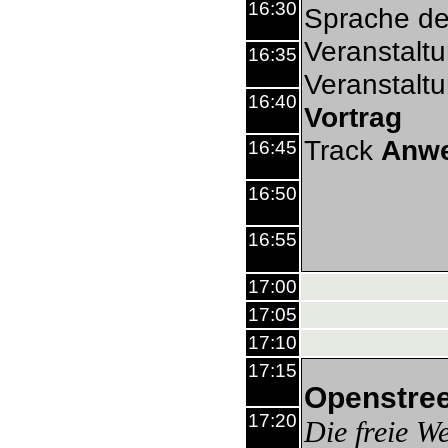
16:30
Sprache de
Veranstalt
16:35
Veranstalt
16:40
Vortrag
Track
Anw
16:45
16:50
16:55
17:00
17:05
17:10
17:15
Openstre
17:20
Die freie We