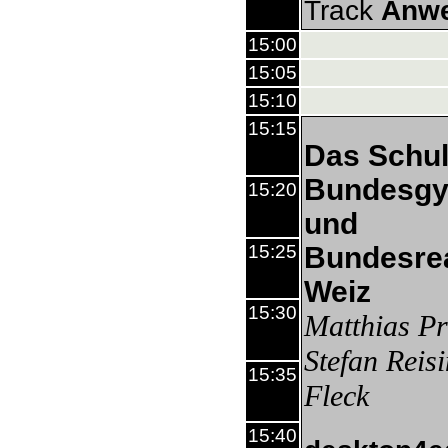
Track
Anw
15:00
15:05
15:10
15:15
Das Schu
Bundesg
15:20
und
15:25
Bundesre
Weiz
15:30
Matthias P
Stefan Reis
15:35
Fleck
15:40