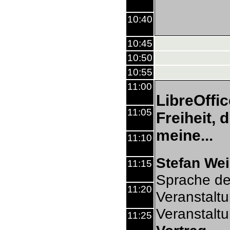
10:40
10:45
10:50
10:55
11:00
LibreOffic
11:05
Freiheit, d
meine...
11:10
Stefan Wei
11:15
Sprache de
11:20
Veranstalt
Veranstalt
11:25